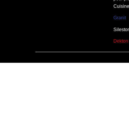
Cuisine
Granit
Silesto
Dekton