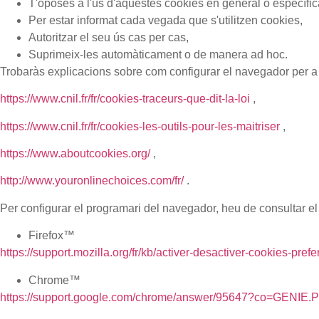
T'oposes a l'ús d'aquestes cookies en general o específi
Per estar informat cada vegada que s'utilitzen cookies,
Autoritzar el seu ús cas per cas,
Suprimeix-les automàticament o de manera ad hoc.
Trobaràs explicacions sobre com configurar el navegador per a
https://www.cnil.fr/fr/cookies-traceurs-que-dit-la-loi
,
https://www.cnil.fr/fr/cookies-les-outils-pour-les-maitriser
,
https://www.aboutcookies.org/
,
http://www.youronlinechoices.com/fr/
.
Per configurar el programari del navegador, heu de consultar e
Firefox™
https://support.mozilla.org/fr/kb/activer-desactiver-cookies-pref
Chrome™
https://support.google.com/chrome/answer/95647?co=GENIE.