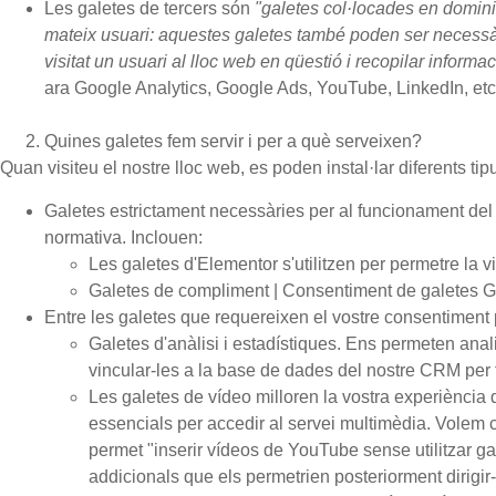
Les galetes de tercers són
"galetes col·locades en dominis
mateix usuari: aquestes galetes també poden ser necessàr
visitat un usuari al lloc web en qüestió i recopilar informa
ara Google Analytics, Google Ads, YouTube, LinkedIn, etc
Quines galetes fem servir i per a què serveixen?
Quan visiteu el nostre lloc web, es poden instal·lar diferents tip
Galetes estrictament necessàries per al funcionament del 
normativa. Inclouen:
Les galetes
d'Elementor
s'utilitzen per permetre la 
Galetes de compliment | Consentiment de galete
Entre les galetes que requereixen el vostre consentiment 
Galetes d'anàlisi i estadístiques. Ens permeten anali
vincular-les a la base de dades del nostre CRM per tal
Les galetes de vídeo milloren la vostra experiència 
essencials per accedir al servei multimèdia. Volem c
permet "inserir vídeos de YouTube sense utilitzar g
addicionals que els permetrien posteriorment dirigi