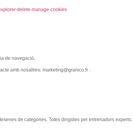
t-explorer-delete-manage-cookies
cia de navegació.
tacte amb nosaltres:
marketing@granico.fr
.
n desenes de categories. Totes dirigides per entrenadors experts.