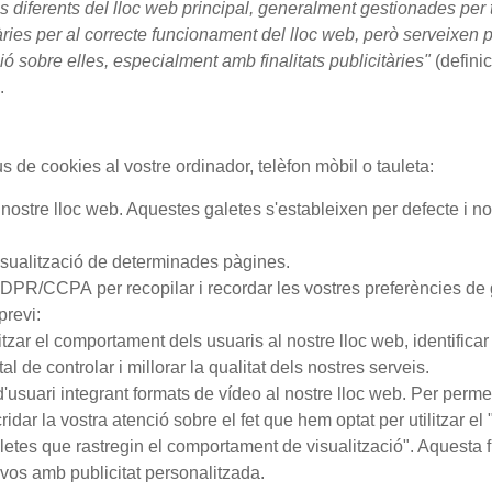
 diferents del lloc web principal, generalment gestionades per te
ies per al correcte funcionament del lloc web, però serveixen p
ció sobre elles, especialment amb finalitats publicitàries"
(defini
.
us de cookies al vostre ordinador, telèfon mòbil o tauleta:
nostre lloc web.
Aquestes galetes s'estableixen per defecte i no 
visualització de determinades pàgines.
s GDPR/CCPA
per recopilar i recordar les vostres preferències de 
previ:
tzar el comportament dels usuaris al nostre lloc web, identificar
 de controlar i millorar la qualitat dels nostres serveis.
d'usuari integrant formats de vídeo al nostre lloc web. Per per
ridar la vostra atenció sobre el fet que hem optat per utilitzar
aletes que rastregin el comportament de visualització". Aquesta 
r-vos amb publicitat personalitzada.