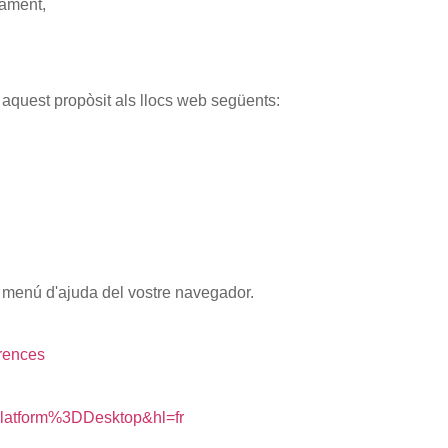
cament,
 aquest propòsit als llocs web següents:
l menú d'ajuda del vostre navegador.
erences
Platform%3DDesktop&hl=fr