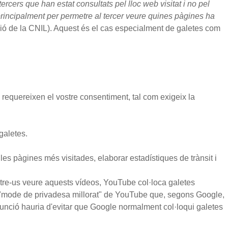
rcers que han estat consultats pel lloc web visitat i no pel
rincipalment per permetre al tercer veure quines pàgines ha
ció de la CNIL). Aquest és el cas especialment de galetes com
requereixen el vostre consentiment, tal com exigeix ​​la
galetes.
 les pàgines més visitades, elaborar estadístiques de trànsit i
metre-us veure aquests vídeos, YouTube col·loca galetes
 el "mode de privadesa millorat" de YouTube que, segons Google,
funció hauria d'evitar que Google normalment col·loqui galetes