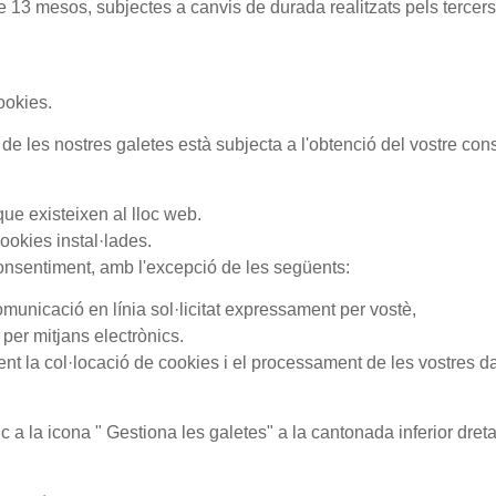
mesos, subjectes a canvis de durada realitzats pels tercers im
cookies.
nes de les nostres galetes està subjecta a l'obtenció del vostr
ue existeixen al lloc web.
cookies instal·lades.
 consentiment, amb l'excepció de les següents:
omunicació en línia sol·licitat expressament per vostè,
 per mitjans electrònics.
nt la col·locació de cookies i el processament de les vostres da
.
c a la icona "
Gestiona les galetes"
a la cantonada inferior dret