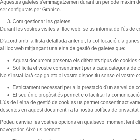
Aquestes galetes s'emmagatzemen durant un període màxim de 13 
ser configurats per
Granico.
Com gestionar les galetes
Durant les vostres visites al lloc web, se us informa de l'ús de 
D'acord amb la llista detallada anterior, la col·locació d'algu
al lloc web mitjançant una eina de gestió de galetes que:
Aquest document presenta els diferents tipus de cookies q
Sol·licita el vostre consentiment per a cada categoria de 
No s'instal·larà cap galeta al vostre dispositiu sense el vostre
Estrictament necessari per a la prestació d'un servei de c
El seu únic propòsit és permetre o facilitar la comunicació
L'ús de l'eina de gestió de cookies us permet consentir activame
descrites en aquest document i a la nostra política de privacitat
Podeu canviar les vostres opcions en qualsevol moment fent cli
navegador. Això us permet: