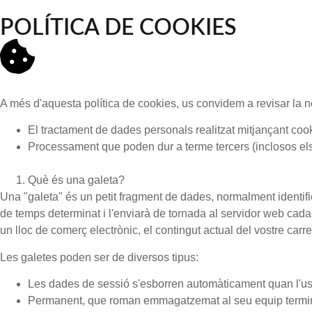
POLÍTICA DE COOKIES
A més d'aquesta política de cookies, us convidem a revisar la no
El tractament de dades personals realitzat mitjançant cook
Processament que poden dur a terme tercers (inclosos el
Què és una galeta?
Una "galeta" és un petit fragment de dades, normalment identi
de temps determinat i l'enviarà de tornada al servidor web cada 
un lloc de comerç electrònic, el contingut actual del vostre carr
Les galetes poden ser de diversos tipus:
Les dades de sessió s'esborren automàticament quan l'us
Permanent, que roman emmagatzemat al seu equip terminal