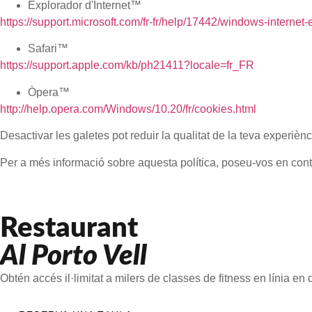
Explorador d'Internet™
https://support.microsoft.com/fr-fr/help/17442/windows-interne
Safari™
https://support.apple.com/kb/ph21411?locale=fr_FR
Òpera™
http://help.opera.com/Windows/10.20/fr/cookies.html
Desactivar les galetes pot reduir la qualitat de la teva experièn
Per a més informació sobre aquesta política, poseu-vos en con
Restaurant
Al Porto Vell
Obtén accés il·limitat a milers de classes de fitness en línia e